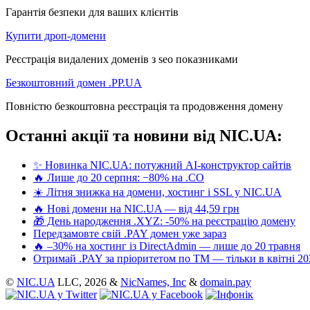
Гарантія безпеки для ваших клієнтів
Купити дроп-домени
Реєстрація видалених доменів з seo показниками
Безкоштовний домен .PP.UA
Повністю безкоштовна реєстрація та продовження домену
Останні акції та новини від NIC.UA:
✨ Новинка NIC.UA: потужний AI-конструктор сайтів
🔥 Лише до 20 серпня: −80% на .CO
☀️ Літня знижка на домени, хостинг і SSL у NIC.UA
🔥 Нові домени на NIC.UA — від 44,59 грн
🎁 День народження .XYZ: -50% на реєстрацію домену
Передзамовте свій .PAY домен уже зараз
🔥 –30% на хостинг із DirectAdmin — лише до 20 травня
Отримай .PAY за пріоритетом по ТМ — тільки в квітні 20
©
NIC.UA
LLC,
2026 &
NicNames, Inc
&
domain.pay